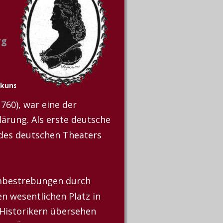
g 
nkunst
760), war eine der 
ärung. Als erste deutsche 
 des deutschen Theaters 
mbestrebungen durch 
n wesentlichen Platz in 
n Historikern übersehen 