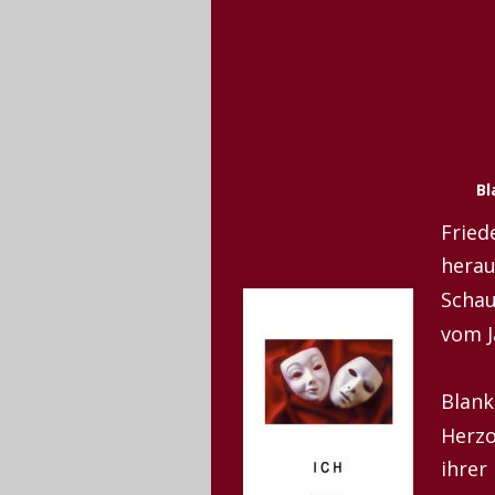
Bl
Fried
herau
Schau
vom J
Blank
Herzo
ihrer