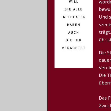
worde
bewus
Und s
szeni
trägt
Chris
Die S
dauer
Verei
Die T
über
Das F
Zweck